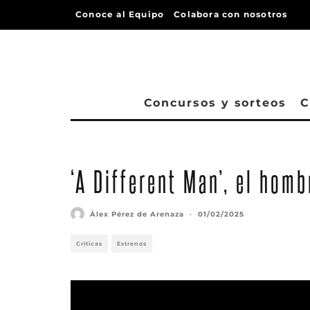
Conoce al Equipo
Colabora con nosotros
Concursos y sorteos
C
‘A Different Man’, el hom
Àlex Pérez de Arenaza
·
01/02/2025
Críticas
Estrenos