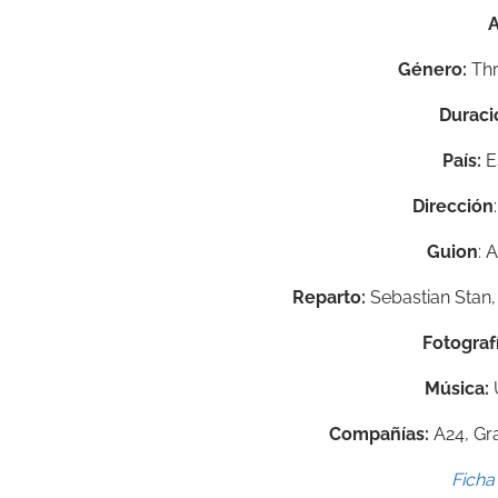
A
Género:
Thr
Duraci
País:
E
Dirección
Guion
: 
Reparto:
Sebastian Stan,
Fotografí
Música:
U
Compañías:
A24, Gra
Ficha 