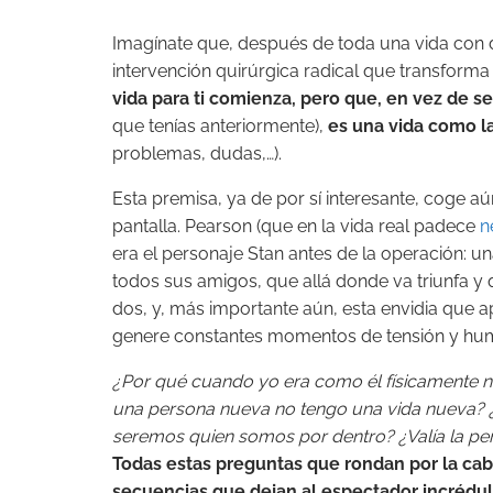
Imagínate que, después de toda una vida con d
intervención quirúrgica radical que transform
vida para ti comienza, pero que, en vez de 
que tenías anteriormente),
es una vida como la
problemas, dudas,…).
Esta premisa, ya de por sí interesante, coge
pantalla. Pearson (que en la vida real padece
n
era el personaje Stan antes de la operación: u
todos sus amigos, que allá donde va triunfa y q
dos, y, más importante aún, esta envidia que a
genere constantes momentos de tensión y hum
¿Por qué cuando yo era como él físicamente no
una persona nueva no tengo una vida nueva? 
seremos quien somos por dentro? ¿Valía la pe
Todas estas preguntas que rondan por la cab
secuencias que dejan al espectador incrédul