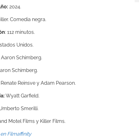
ño:
2024.
iller. Comedia negra.
ón
: 112 minutos.
stados Unidos.
: Aaron Schimberg.
Aaron Schimberg.
 Renate Reinsve y Adam Pearson.
a:
Wyatt Garfield.
mberto Smerilli.
nd Motel Films y Killer Films.
en Filmaffinity