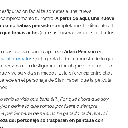
esfiguración facial te sometes a una nueva
a completamente tu rostro.
A partir de aquí, una nueva
ser como habías pensado
(completamente diferente a la
 que tenías antes
(con sus mismas virtudes, defectos,
 aún más fuerza cuando aparece
Adam Pearson
en
eurofibromatosis
) interpreta todo lo opuesto de lo que
na persona con desfiguración facial que es querido por
ue vive su vida sin miedos. Esta diferencia entre ellos
parece en el personaje de Stan, hacen que la película
or.
 tenía la vida que tiene él? ¿Por qué ahora que soy
¿Nos define lo que somos por fuera o siempre
na perder parte de mí si no he ganado nada nuevo?
eza del personaje se traspasan en pantalla con
o.