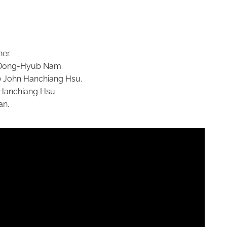
er.
Dong-Hyub Nam.
e John Hanchiang Hsu.
 Hanchiang Hsu.
an.