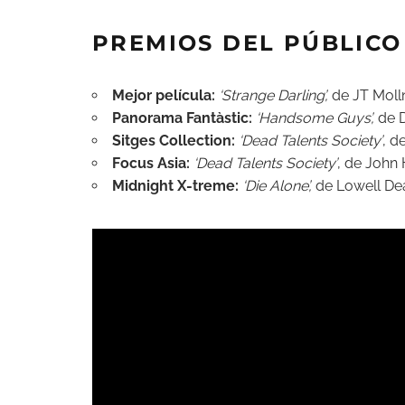
PREMIOS DEL PÚBLICO
Mejor película:
‘Strange Darling’,
de JT Molln
Panorama Fantàstic:
‘Handsome Guys’,
de 
Sitges Collection:
‘Dead Talents Society’
, d
Focus Asia:
‘Dead Talents Society’
, de John
Midnight X-treme:
‘Die Alone’,
de Lowell De