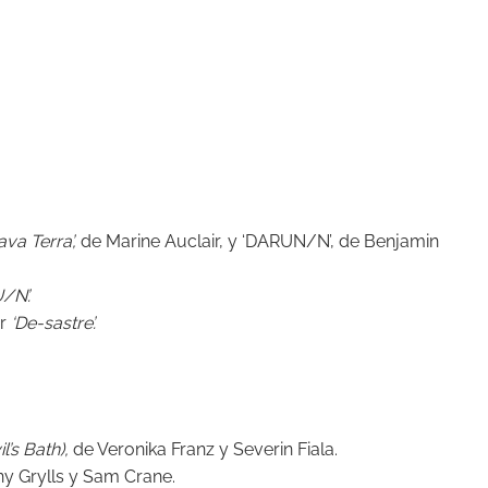
ava Terra’,
de Marine Auclair, y ‘DARUN/N’, de Benjamin
/N’.
or
‘De-sastre’.
l’s Bath),
de Veronika Franz y Severin Fiala.
y Grylls y Sam Crane.