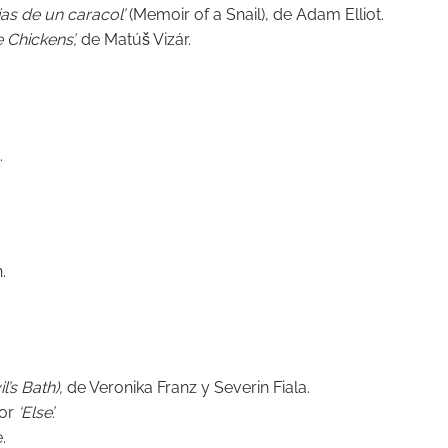
as de un caracol’
(Memoir of a Snail), de Adam Elliot.
e Chickens’,
de Matúš Vizár.
.
.
A
l’s Bath),
de Veronika Franz y Severin Fiala.
por
‘Else’.
.