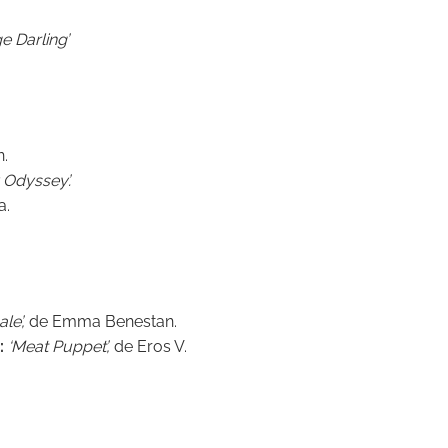
e Darling’
.
 Odyssey’.
a.
le’,
de Emma Benestan.
:
‘Meat Puppet’,
de Eros V.