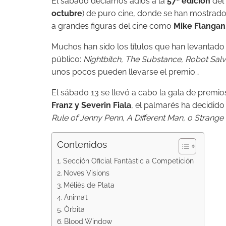
El sábado decíamos adiós a la
57ª edición
del
octubre
) de puro cine, donde se han mostrado
a grandes figuras del cine como
Mike Flangan,
Muchos han sido los títulos que han levantado i
público:
Nightbitch, The Substance, Robot Salv
unos pocos pueden llevarse el premio…
El sábado 13 se llevó a cabo la gala de premios
Franz y Severin Fiala
, el palmarés ha decidido 
Rule of Jenny Penn
, A Different Man, o Strange 
Contenidos
Sección Oficial Fantàstic a Competición
Noves Visions
Méliès de Plata
Anima’t
Òrbita
Blood Window