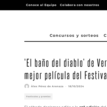
Conoce al Equipo
Colabora con nosotros
Concursos y sorteos
C
‘El baño del diablo’ de Ve
mejor película del Festiv
Àlex Pérez de Arenaza
·
18/10/2024
Festivales y premios