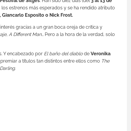
Festival de Sitges
. Han sido diez días (del
3 al 13 de
 los estrenos más esperados y se ha rendido atributo
 Giancarlo Esposito o Nick Frost.
nterés gracias a un gran boca oreja de crítica y
aje, A Different Man…
Pero a la hora de la verdad, solo
. Y enc
abezado por
El baño del diablo
de
Veronika
premiar a títulos tan distintos entre ellos como
The
Darling.