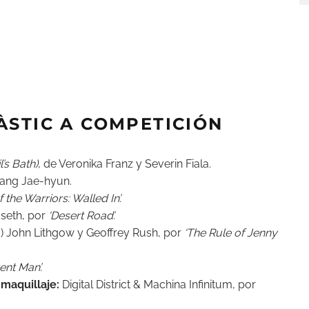
ÀSTIC A COMPETICIÓN
l’s Bath)
, de Veronika Franz y Severin Fiala.
Jang Jae-hyun.
f the Warriors: Walled In’.
oseth, por
‘Desert Road’.
 John Lithgow y Geoffrey Rush, por
‘The Rule of Jenny
rent Man’.
 maquillaje:
Digital District & Machina Infinitum, por