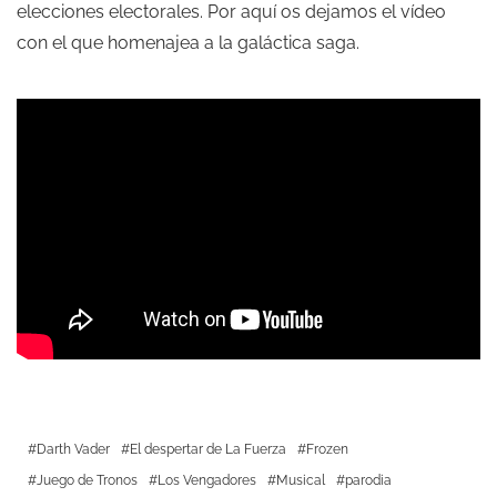
elecciones electorales. Por aquí os dejamos el vídeo
con el que homenajea a la galáctica saga.
Darth Vader
El despertar de La Fuerza
Frozen
Juego de Tronos
Los Vengadores
Musical
parodia