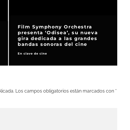
‘Juego de Tronos’ da el salto al
cine con ‘La Conquista de
Aegon’
Noticias
Series de TV
licada.
Los campos obligatorios están marcados con
*