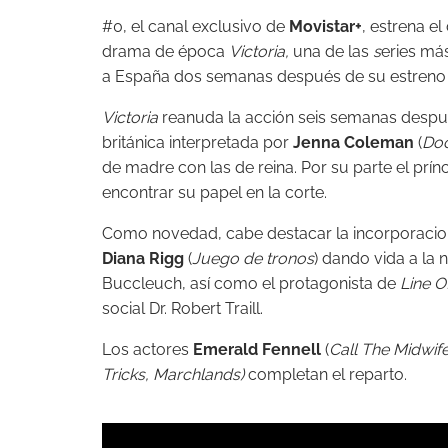
#0, el canal exclusivo de
Movistar+
, estrena e
drama de época
Victoria,
una de las
s
eries má
a España dos semanas después de su estreno 
Victoria
reanuda la acción seis semanas después
británica interpretada por
Jenna Coleman
(
Do
de madre con las de reina. Por su parte el prínc
encontrar su papel en la corte.
Como novedad, cabe destacar la incorporacion 
Diana Rigg
(
Juego de tronos
) dando vida a la
Buccleuch, así como el protagonista de
Line O
social Dr. Robert Traill.
Los actores
Emerald Fennell
(
Call The Midwife
Tricks, Marchlands)
completan el reparto.