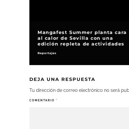
Arvi Licensing lanzará en
stra
España una edición
u nueva
coleccionista limitada por el
randes
15º aniversario de ‘Juego de
ine
Tronos’
Home Video
DEJA UNA RESPUESTA
Tu dirección de correo electrónico no será pub
COMENTARIO
*