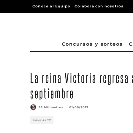
Conoce al Equipo
Colabora con nosotros
Concursos y sorteos
C
La reina Victoria regresa
septiembre
35 Milímetros
·
01/09/2017
Series de TV