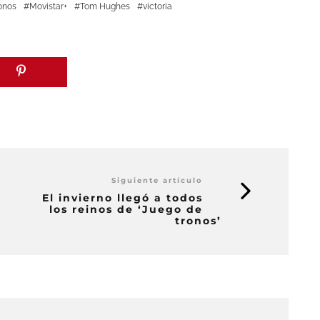
onos
Movistar+
Tom Hughes
victoria
Siguiente artículo
El invierno llegó a todos
los reinos de ‘Juego de
tronos’