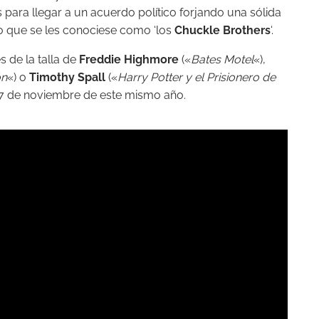
para llegar a un acuerdo político forjando una sólida
o que se les conociese como ‘los
Chuckle Brothers
‘.
s de la talla de
Freddie Highmore
(«
Bates Motel
«),
ón
«) o
Timothy Spall
(«
Harry Potter y el Prisionero de
 17 de noviembre de este mismo año.