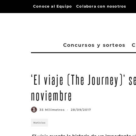
Conoce al Equipo
Colabora con nosotros
Concursos y sorteos
C
‘El viaje (The Journey)’ s
noviembre
35 Milímetros
·
28/09/2017
Noticias