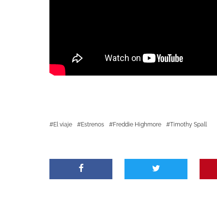
El viaje
Estrenos
Freddie Highmore
Timothy Spall