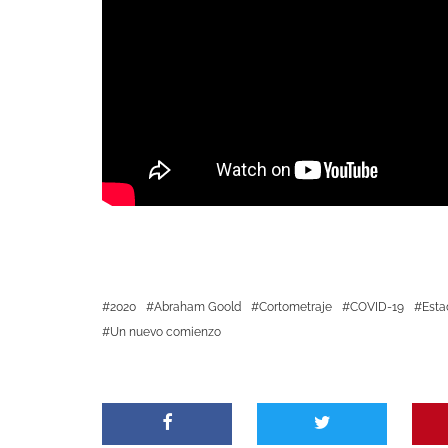
2020
Abraham Goold
Cortometraje
COVID-19
Esta
Un nuevo comienzo