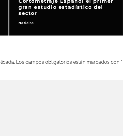
Cortometraje Español el primer
gran estudio estadístico del
sector
Noticias
N
licada.
Los campos obligatorios están marcados con
*