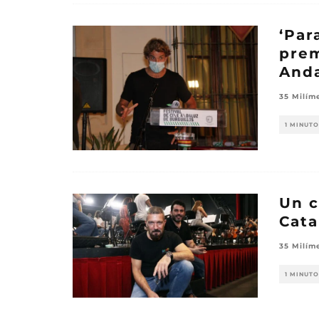
‘Par
prem
Anda
35 Milím
1 MINUTO
Un c
Cata
35 Milím
1 MINUTO