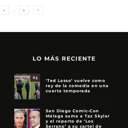
3
…
5
LO MÁS RECIENTE
8.5
‘Ted Lasso’ vuelve como
rey de la comedia en una
cuarta temporada
San Diego Comic-Con
Málaga suma a Taz Skylar
y el reparto de ‘Los
Serrano’ a su cartel de