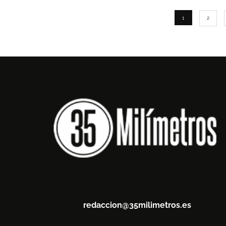
1
2
redaccion@35milimetros.es