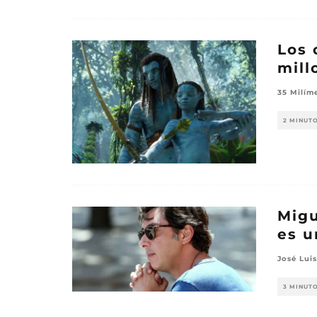
Los 
mill
35 Milím
2 MINUT
Migu
es u
José Luis
3 MINUT