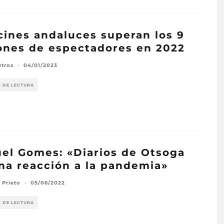
cines andaluces superan los 9
ones de espectadores en 2022
etros
·
04/01/2023
O DE LECTURA
el Gomes: «Diarios de Otsoga
na reacción a la pandemia»
 Prieto
·
05/06/2022
O DE LECTURA