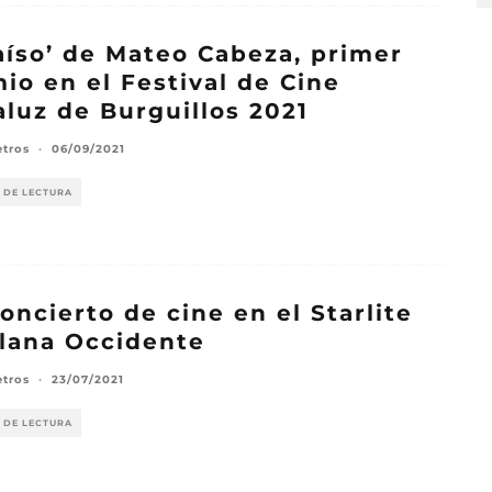
aíso’ de Mateo Cabeza, primer
io en el Festival de Cine
luz de Burguillos 2021
etros
·
06/09/2021
 DE LECTURA
oncierto de cine en el Starlite
lana Occidente
etros
·
23/07/2021
 DE LECTURA