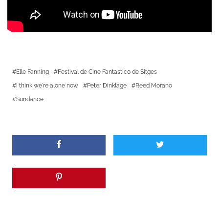
Elle Fanning
Festival de Cine Fantastico de Sitges
I think we're alone now
Peter Dinklage
Reed Morano
Sundance