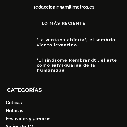
redaccion@35milimetros.es
LO MÁS RECIENTE
‘La ventana abierta’, el sombrío
viento levantino
6
‘El síndrome Rembrandt’, el arte
como salvaguarda de la
humanidad
7
CATEGORÍAS
Críticas
Noticias
Festivales y premios
Series de TV