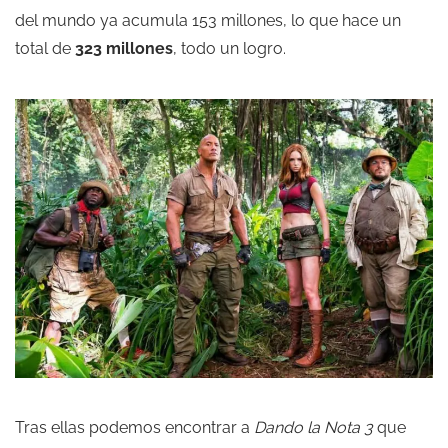
del mundo ya acumula 153 millones, lo que hace un
total de
323 millones
, todo un logro.
Tras ellas podemos encontrar a
Dando la Nota 3
que