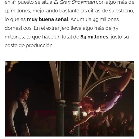
en 4º puesto se sitúa
El Gran Showman
con algo más de
15 millones, mejorando bastante las cifras de su estreno,
lo que es
muy buena señal
. Acumula 49 millones
domésticos. En el extranjero lleva algo más de 35
millones, lo que hace un total de
84 millones
, justo su
coste de producción.