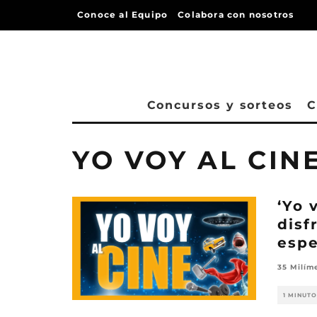
Conoce al Equipo
Colabora con nosotros
Concursos y sorteos
C
YO VOY AL CIN
‘Yo 
disf
espe
35 Milím
1 MINUTO