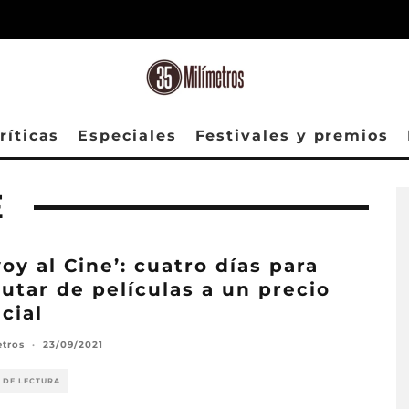
ríticas
Especiales
Festivales y premios
E
voy al Cine’: cuatro días para
rutar de películas a un precio
cial
etros
·
23/09/2021
 DE LECTURA