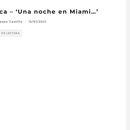
ica – ‘Una noche en Miami…’
espo Castillo
·
15/01/2021
O DE LECTURA