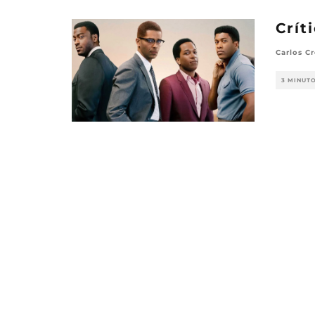
Crít
Carlos Cr
3 MINUT