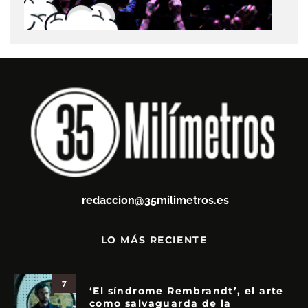
redaccion@35milimetros.es
LO MÁS RECIENTE
7
‘El síndrome Rembrandt’, el arte
como salvaguarda de la