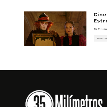
Cine
Estr
35 Milím
1 MINUTO