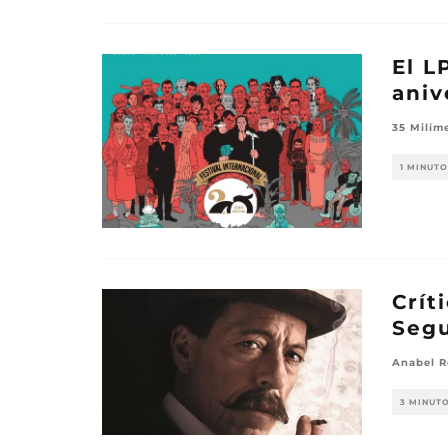
El L
aniv
35 Milím
1 MINUTO
Crít
Seg
Anabel R
3 MINUT