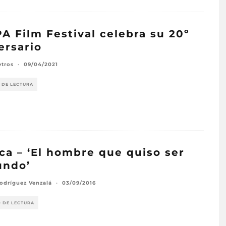
PA Film Festival celebra su 20º
ersario
etros
·
09/04/2021
 DE LECTURA
ica – ‘El hombre que quiso ser
undo’
odríguez Venzalá
·
03/09/2016
O DE LECTURA