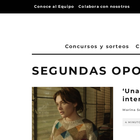
Conoce al Equipo
Colabora con nosotros
Concursos y sorteos
C
SEGUNDAS OP
‘Una
inte
Marina S
4 MINUT