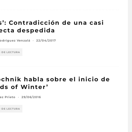
ls’: Contradicción de una casi
ecta despedida
odríguez Venzalá
·
22/04/2017
O DE LECTURA
chnik habla sobre el inicio de
ds of Winter’
ez Prieto
·
29/06/2016
O DE LECTURA