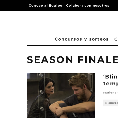
Conoce al Equipo
Colabora con nosotros
Concursos y sorteos
C
SEASON FINAL
‘Bli
temp
Mariona
3 MINUT