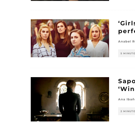
‘Gir
perf
Anabel R
5 MINUT
Sapo
‘Win
Ana Ibañ
2 MINUT