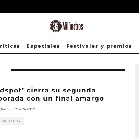
ríticas
Especiales
Festivales y premios
E
ndspot’ cierra su segunda
orada con un final amargo
 Uson
·
21/05/2017
O DE LECTURA