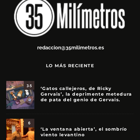
redaccion@35milimetros.es
LO MÁS RECIENTE
3.5
‘Gatos callejeros, de Ricky
Gervais’, la deprimente metedura
de pata del genio de Gervais.
6
‘La ventana abierta’, el sombrío
viento levantino