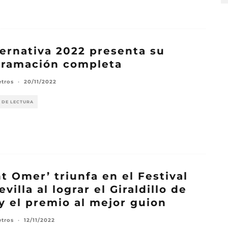
ternativa 2022 presenta su
gramación completa
etros
·
20/11/2022
 DE LECTURA
nt Omer’ triunfa en el Festival
evilla al lograr el Giraldillo de
y el premio al mejor guion
etros
·
12/11/2022