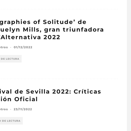
graphies of Solitude’ de
uelyn Mills, gran triunfadora
’Alternativa 2022
etros
·
01/12/2022
 DE LECTURA
ival de Sevilla 2022: Críticas
ión Oficial
etros
·
23/11/2022
O DE LECTURA