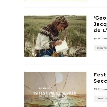
‘Geo
Jacq
de L
35 Milím
1 MINUTO
Fest
Secc
35 Milím
11 MINUT