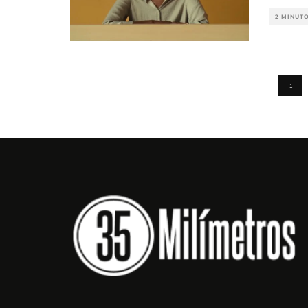
2 MINUT
1