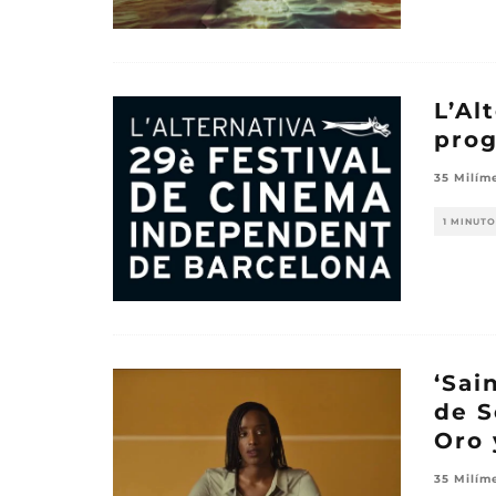
L’Al
pro
35 Milím
1 MINUTO
‘Sai
de S
Oro 
35 Milím