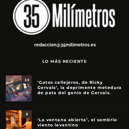
redaccion@35milimetros.es
LO MÁS RECIENTE
3.5
‘Gatos callejeros, de Ricky
Gervais’, la deprimente metedura
de pata del genio de Gervais.
6
‘La ventana abierta’, el sombrío
viento levantino