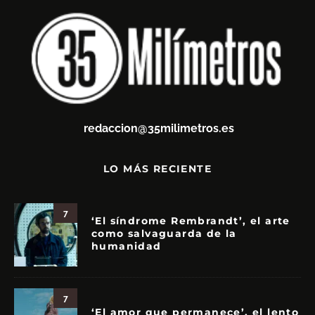
redaccion@35milimetros.es
LO MÁS RECIENTE
7
‘El síndrome Rembrandt’, el arte
como salvaguarda de la
humanidad
7
‘El amor que permanece’, el lento