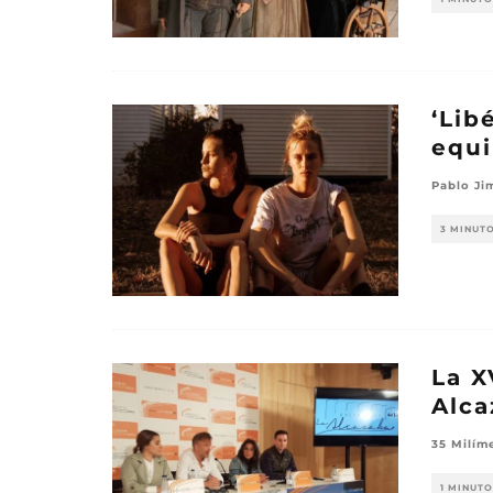
‘Lib
equi
Pablo Ji
3 MINUT
La X
Alca
35 Milím
1 MINUTO