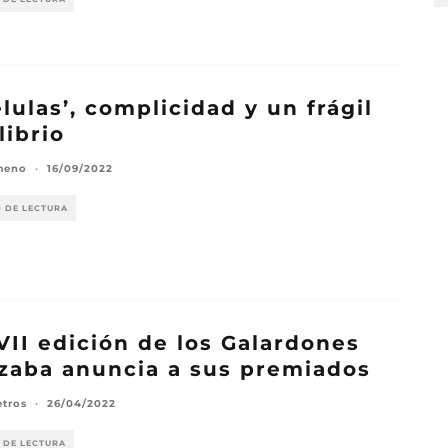
élulas’, complicidad y un frágil
librio
meno
·
16/09/2022
O DE LECTURA
VII edición de los Galardones
zaba anuncia a sus premiados
etros
·
26/04/2022
 DE LECTURA