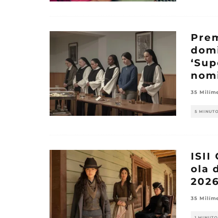
Prem
domi
‘Sup
nom
35 Milím
5 MINUT
ISII
ola 
202
35 Milím
1 MINUTO