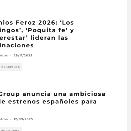
ios Feroz 2026: ‘Los
ngos’, ‘Poquita fe’ y
erestar’ lideran las
inaciones
etros
·
28/11/2025
O DE LECTURA
 Group anuncia una ambiciosa
de estrenos españoles para
6
etros
·
12/09/2025
 DE LECTURA