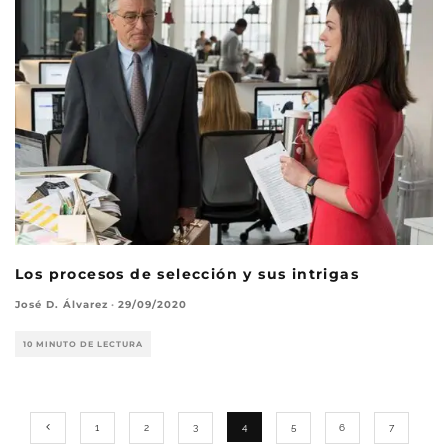
Los procesos de selección y sus intrigas
José D. Álvarez
·
29/09/2020
10 MINUTO DE LECTURA
1
2
3
4
5
6
7