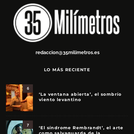
redaccion@35milimetros.es
LO MÁS RECIENTE
6
‘La ventana abierta’, el sombrío
viento levantino
7
‘El síndrome Rembrandt’, el arte
como salvaguarda de la