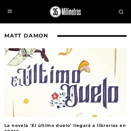
MATT DAMON
La novela ‘El último duelo’ llegará a librerías en
enero