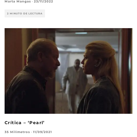
Marta Mangas
·
23/11/2022
2 MINUTO DE LECTURA
Crítica – ‘Pearl’
35 Milímetros
·
11/09/2021