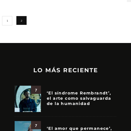
1
2
LO MÁS RECIENTE
7
‘El síndrome Rembrandt’,
el arte como salvaguarda
de la humanidad
7
‘El amor que permanece’,