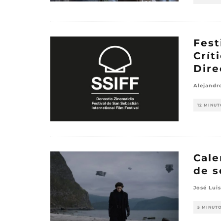
Fest
Crít
Dire
Alejandr
12 MINUT
Cale
de s
José Luis
5 MINUT