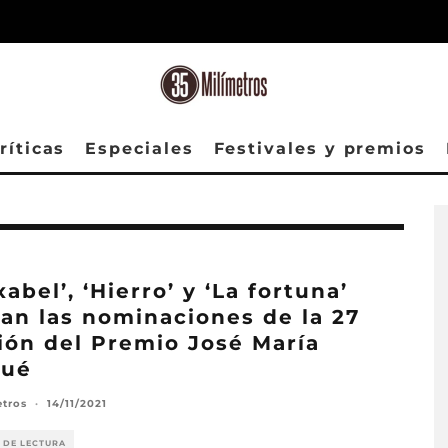
ríticas
Especiales
Festivales y premios
xabel’, ‘Hierro’ y ‘La fortuna’
ran las nominaciones de la 27
ión del Premio José María
qué
etros
·
14/11/2021
 DE LECTURA