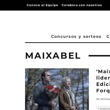
Conoce al Equipo
Colabora con nosotros
Concursos y sorteos
C
MAIXABEL
‘Mai
lide
Edic
For
35 Milím
1 MINUTO