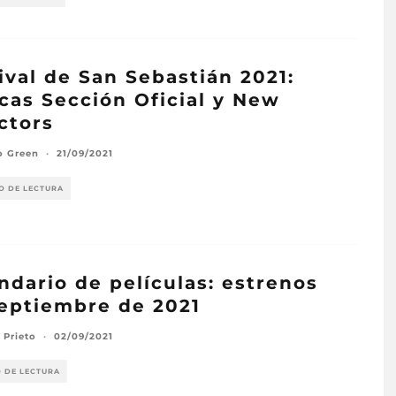
ival de San Sebastián 2021:
icas Sección Oficial y New
ctors
o Green
·
21/09/2021
O DE LECTURA
ndario de películas: estrenos
eptiembre de 2021
 Prieto
·
02/09/2021
O DE LECTURA