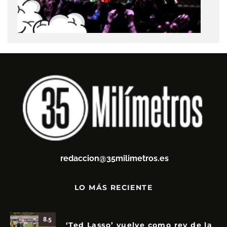
redaccion@35milimetros.es
LO MÁS RECIENTE
8.5
‘Ted Lasso’ vuelve como rey de la