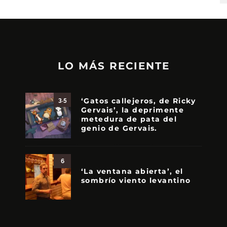
LO MÁS RECIENTE
‘Gatos callejeros, de Ricky
3.5
Gervais’, la deprimente
metedura de pata del
genio de Gervais.
6
‘La ventana abierta’, el
sombrío viento levantino