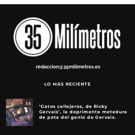
redaccion@35milimetros.es
LO MÁS RECIENTE
3.5
‘Gatos callejeros, de Ricky
Gervais’, la deprimente metedura
de pata del genio de Gervais.