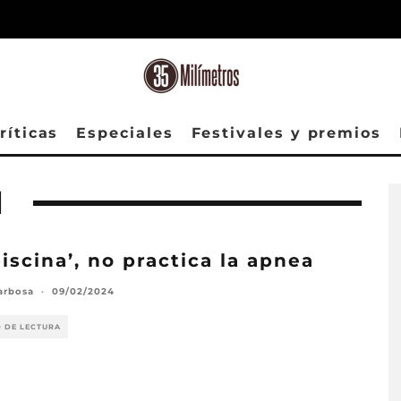
ríticas
Especiales
Festivales y premios
N
piscina’, no practica la apnea
arbosa
·
09/02/2024
O DE LECTURA