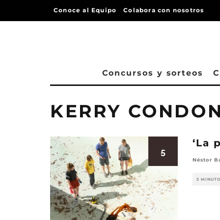
Conoce al Equipo
Colabora con nosotros
Concursos y sorteos
C
KERRY CONDO
‘La 
5
Néstor B
3 MINUT