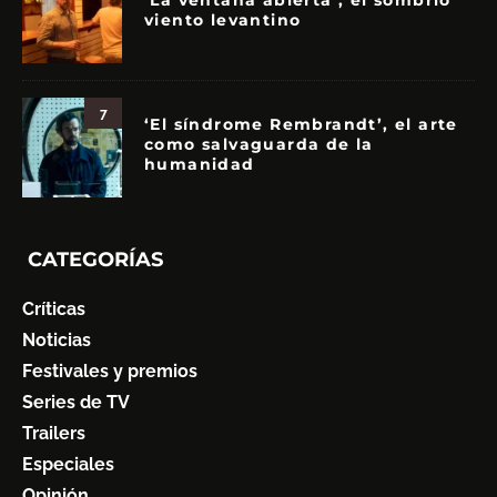
‘La ventana abierta’, el sombrío
viento levantino
7
‘El síndrome Rembrandt’, el arte
como salvaguarda de la
humanidad
CATEGORÍAS
Críticas
Noticias
Festivales y premios
Series de TV
Trailers
Especiales
Opinión