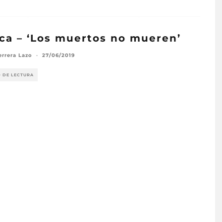
ica – ‘Los muertos no mueren’
errera Lazo
·
27/06/2019
O DE LECTURA