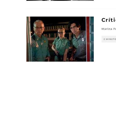
Crít
Marina F
2 MINUT