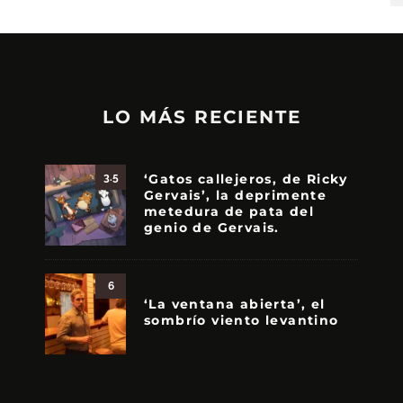
LO MÁS RECIENTE
‘Gatos callejeros, de Ricky
3.5
Gervais’, la deprimente
metedura de pata del
genio de Gervais.
6
‘La ventana abierta’, el
sombrío viento levantino