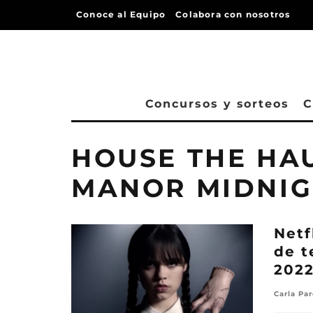
Conoce al Equipo
Colabora con nosotros
Concursos y sorteos
C
HOUSE THE HAU
MANOR MIDNIG
Netf
de t
202
Carla Pa