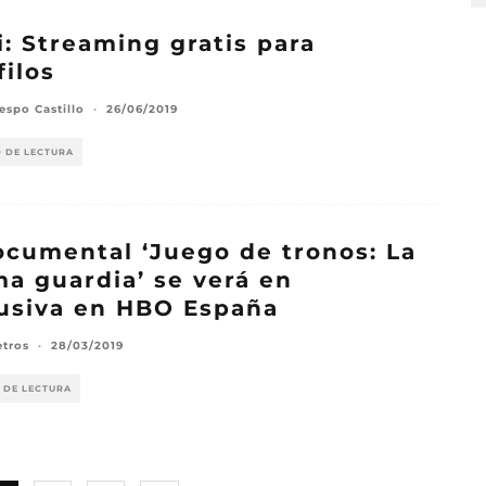
: Streaming gratis para
filos
espo Castillo
·
26/06/2019
O DE LECTURA
ocumental ‘Juego de tronos: La
ma guardia’ se verá en
usiva en HBO España
etros
·
28/03/2019
 DE LECTURA