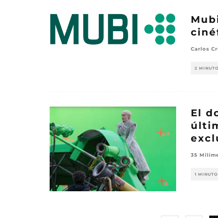
Mubi
ciné
Carlos Cr
2 MINUT
El d
últi
excl
35 Milím
1 MINUTO