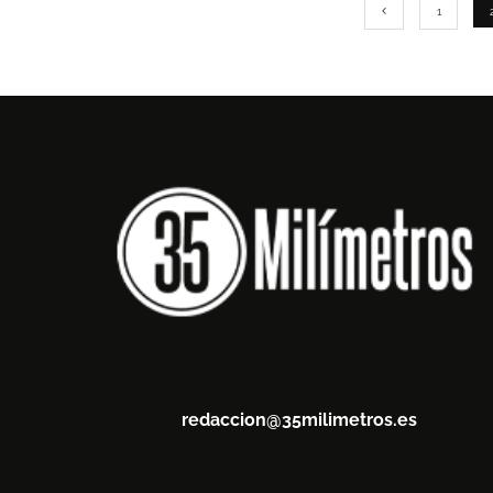
1
redaccion@35milimetros.es