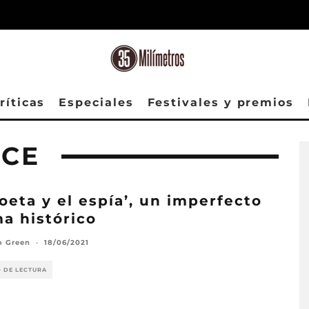
ríticas
Especiales
Festivales y premios
ICE
poeta y el espía’, un imperfecto
a histórico
o Green
·
18/06/2021
O DE LECTURA