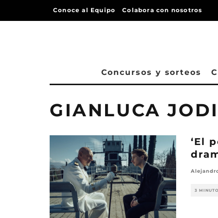
Conoce al Equipo
Colabora con nosotros
Concursos y sorteos
C
GIANLUCA JOD
‘El 
dram
Alejandr
3 MINUT