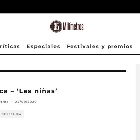
ríticas
Especiales
Festivales y premios
ica – ‘Las niñas’
etros
·
04/09/2020
O DE LECTURA