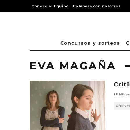
Conoce al Equipo
Colabora con nosotros
Concursos y sorteos
C
EVA MAGAÑA
Crít
35 Milím
2 MINUT