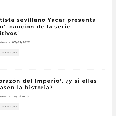
rtista sevillano Yacar presenta
án’, canción de la serie
itivos’
etros
·
07/05/2022
 DE LECTURA
corazón del Imperio’, ¿y si ellas
asen la historia?
etros
·
24/11/2020
 DE LECTURA