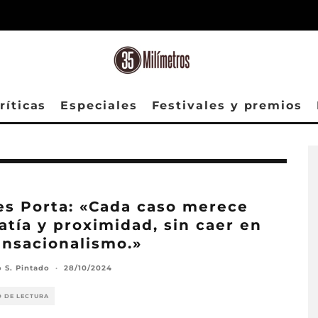
ríticas
Especiales
Festivales y premios
es Porta: «Cada caso merece
tía y proximidad, sin caer en
ensacionalismo.»
o S. Pintado
·
28/10/2024
O DE LECTURA