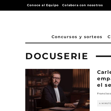
Conoce al Equipo
Colabora con nosotros
Concursos y sorteos
C
DOCUSERIE
Carl
empa
el s
Francisc
4 MINUT