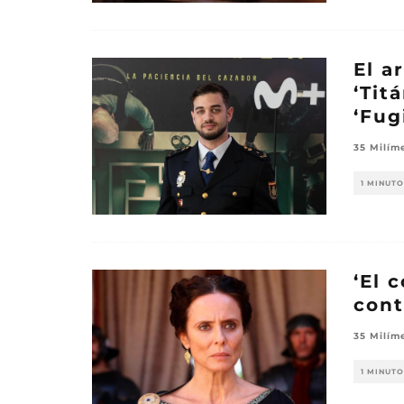
El a
‘Tit
‘Fug
35 Milím
1 MINUTO
‘El 
cont
35 Milím
1 MINUTO