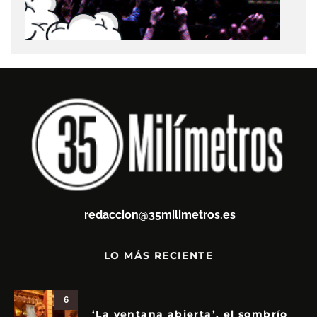
redaccion@35milimetros.es
LO MÁS RECIENTE
6
‘La ventana abierta’, el sombrío