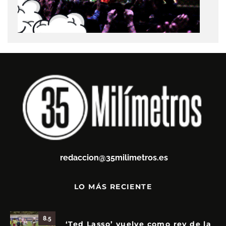
redaccion@35milimetros.es
LO MÁS RECIENTE
8.5
‘Ted Lasso’ vuelve como rey de la