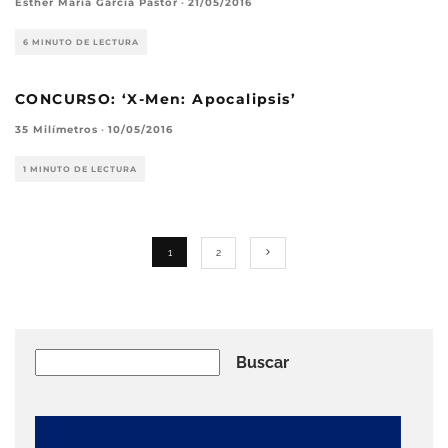
Esther María García Pastor
·
21/05/2016
6 MINUTO DE LECTURA
CONCURSO: ‘X-Men: Apocalipsis’
35 Milímetros
·
10/05/2016
1 MINUTO DE LECTURA
1
2
Buscar
Buscar