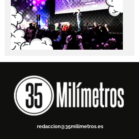
redaccion@35milimetros.es