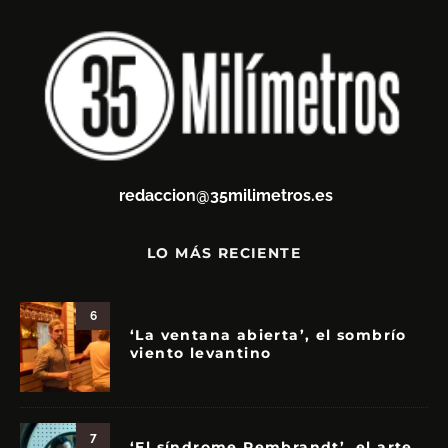
redaccion@35milimetros.es
LO MÁS RECIENTE
6
‘La ventana abierta’, el sombrío
viento levantino
7
‘El síndrome Rembrandt’, el arte