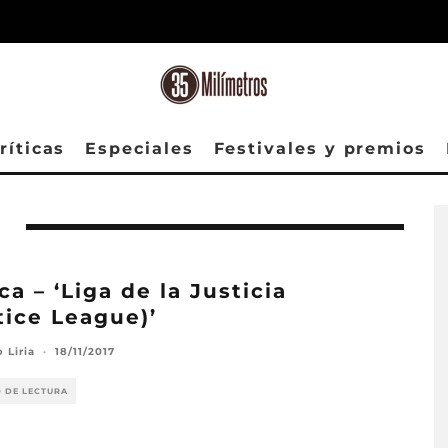
ríticas
Especiales
Festivales y premios
ica – ‘Liga de la Justicia
tice League)’
 Liria
·
18/11/2017
O DE LECTURA