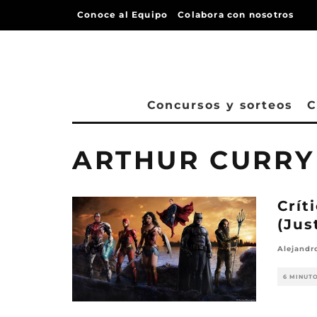
Conoce al Equipo
Colabora con nosotros
Concursos y sorteos
C
ARTHUR CURRY
Crít
(Jus
Alejandro
6 MINUT