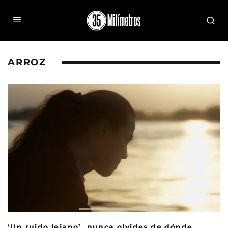
ARROZ
‘Un ruido lejano’, nunca olvides de dónde