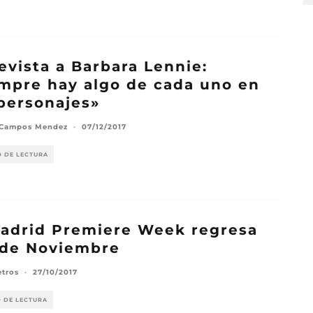
evista a Barbara Lennie:
mpre hay algo de cada uno en
personajes»
 Campos Mendez
·
07/12/2017
O DE LECTURA
adrid Premiere Week regresa
 de Noviembre
etros
·
27/10/2017
O DE LECTURA