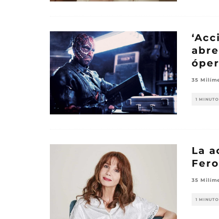
‘Acc
abre
óper
35 Milím
1 MINUTO
La a
Fero
35 Milím
1 MINUTO