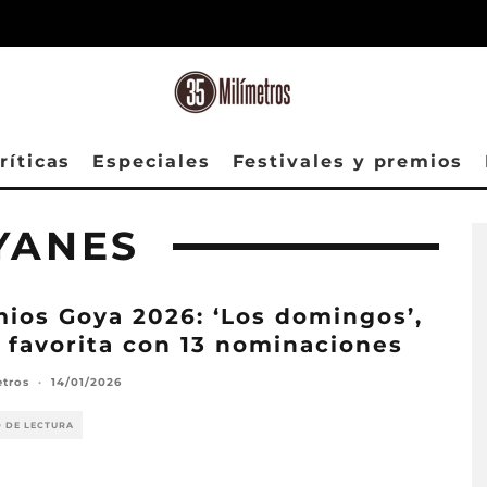
ríticas
Especiales
Festivales y premios
YANES
ios Goya 2026: ‘Los domingos’,
 favorita con 13 nominaciones
etros
·
14/01/2026
O DE LECTURA