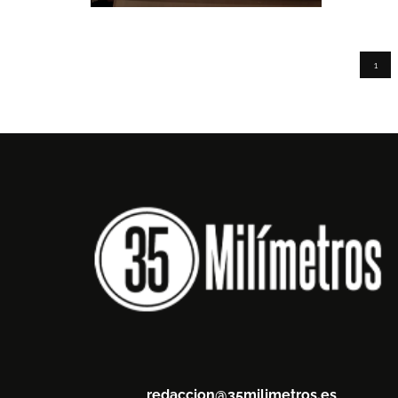
1
redaccion@35milimetros.es