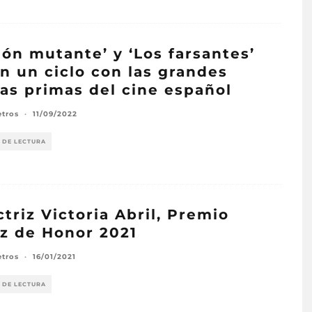
ión mutante’ y ‘Los farsantes’
n un ciclo con las grandes
as primas del cine español
etros
·
11/09/2022
 DE LECTURA
ctriz Victoria Abril, Premio
z de Honor 2021
etros
·
16/01/2021
 DE LECTURA