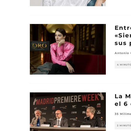
Entr
«Sie
sus 
Antonio
4 MINUT
La M
el 6
35 Milím
2 MINUT