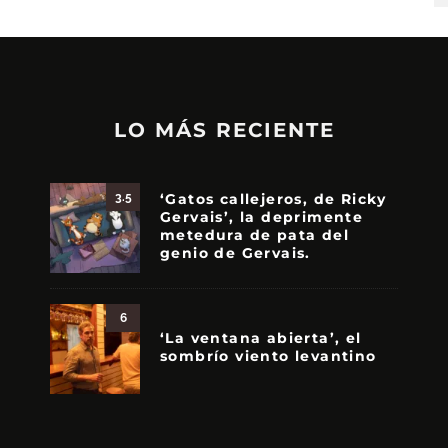
LO MÁS RECIENTE
‘Gatos callejeros, de Ricky
3.5
Gervais’, la deprimente
metedura de pata del
genio de Gervais.
6
‘La ventana abierta’, el
sombrío viento levantino