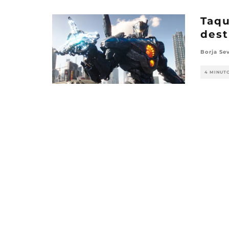
Taqu
dest
Borja Sev
4 MINUT