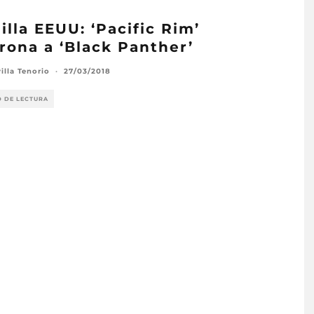
illa EEUU: ‘Pacific Rim’
rona a ‘Black Panther’
illa Tenorio
·
27/03/2018
O DE LECTURA