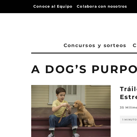
Conoce al Equipo
Colabora con nosotros
Concursos y sorteos
C
A DOG’S PURP
Trái
Estr
35 Milím
1 MINUTO