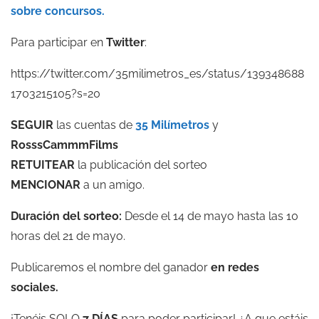
sobre concursos.
Para participar en
Twitter
:
https://twitter.com/35milimetros_es/status/139348688
1703215105?s=20
SEGUIR
las cuentas de
35 Milímetros
y
RosssCammmFilms
RETUITEAR
la publicación del sorteo
MENCIONAR
a un amigo.
Duración del sorteo:
Desde el 14 de mayo hasta las 10
horas del 21 de mayo.
Publicaremos el nombre del ganador
en redes
sociales.
¡Tenéis SOLO
7 DÍAS
para poder participar! ¿A que estáis