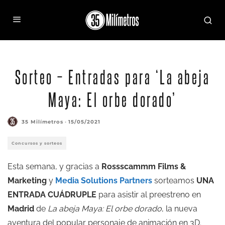
Sorteo – Entradas para ‘La abeja
Maya: El orbe dorado’
35 Milímetros
·
15/05/2021
Concursos y sorteos
Esta semana, y gracias a
Rossscammm Films &
Marketing
y
Media Solutions Partners
sorteamos
UNA
ENTRADA CUÁDRUPLE
para asistir al preestreno en
Madrid
de
La abeja Maya: El orbe dorado
, la nueva
aventura del popular personaje de animación en 3D.