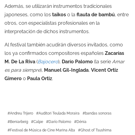
Además, se utilizarán instrumentos tradicionales
japoneses, como los
taikos
o la
flauta de bambú
, entre
otros, con especialistas profesionales en la
interpretación de dichos instrumentos.
Al festival también acudirán diversos invitados, como
los ya confirmados compositores españoles
Zacarías
M. De La Riva
(
Bajocero
),
Darío Palomo
(la serie
Amar
es para siempre
),
Manuel Gil-Inglada
,
Vicent Ortiz
Gimero
o
Paula Ortiz
.
Andreu Trijero
Auditori Teulada Moraira
bandas sonoras
Beniarbeig
Calpe
Darío Palomo
Dénia
Festival de Música de Cine Marina Alta
Ghost of Tsushima