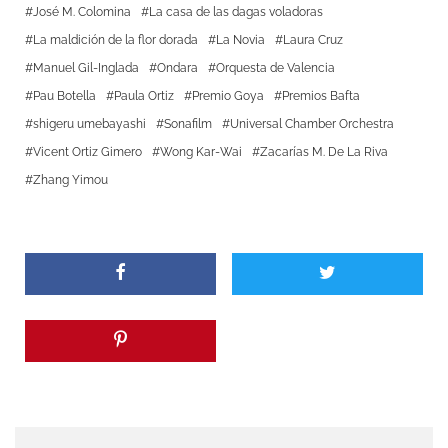
José M. Colomina
La casa de las dagas voladoras
La maldición de la flor dorada
La Novia
Laura Cruz
Manuel Gil-Inglada
Ondara
Orquesta de Valencia
Pau Botella
Paula Ortiz
Premio Goya
Premios Bafta
shigeru umebayashi
Sonafilm
Universal Chamber Orchestra
Vicent Ortiz Gimero
Wong Kar-Wai
Zacarías M. De La Riva
Zhang Yimou