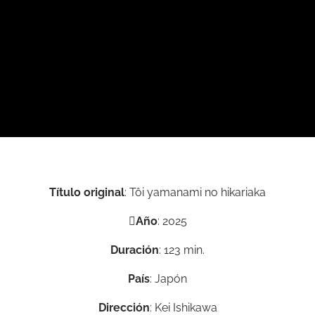
Título original
: Tôi yamanami no hikari
aka
Año
: 2025
Duración
: 123 min.
País
: Japón
Dirección
: Kei Ishikawa