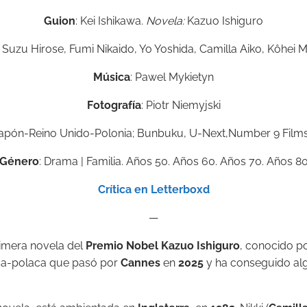
Guion
:
Kei Ishikawa.
Novela:
Kazuo Ishiguro
: Suzu Hirose, Fumi Nikaido, Yo Yoshida, Camilla Aiko, Kôhei 
Música
:
Pawel Mykietyn
Fotografía
:
Piotr Niemyjski
apón-Reino Unido-Polonia;
Bunbuku,
U-Next,
Number 9 Films
Género
: Drama | Familia. Años 50. Años 60. Años 70. Años 8
Crítica en Letterboxd
—
rimera novela del
Premio Nobel Kazuo Ishiguro
, conocido p
sa-polaca que pasó por
Cannes
en
2025
y ha conseguido al