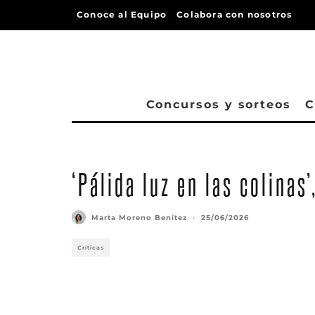
Conoce al Equipo
Colabora con nosotros
Concursos y sorteos
C
‘Pálida luz en las colinas
Marta Moreno Benítez
·
25/06/2026
Críticas