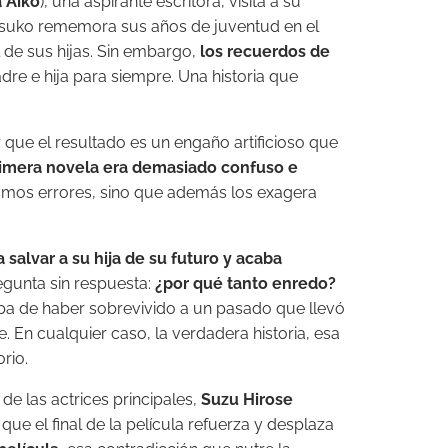
 Aiko
), una aspirante escritora, visita a su
 Etsuko rememora sus años de juventud en el
 de sus hijas. Sin embargo,
los recuerdos de
re e hija para siempre. Una historia que
ir que el resultado es un engaño artificioso que
primera novela era demasiado confuso e
ismos errores, sino que además los exagera
salvar a su hija de su futuro y acaba
regunta sin respuesta:
¿por qué tanto enredo?
ulpa de haber sobrevivido a un pasado que llevó
 En cualquier caso, la verdadera historia, esa
rio.
e las actrices principales,
Suzu Hirose
ue el final de la película refuerza y desplaza