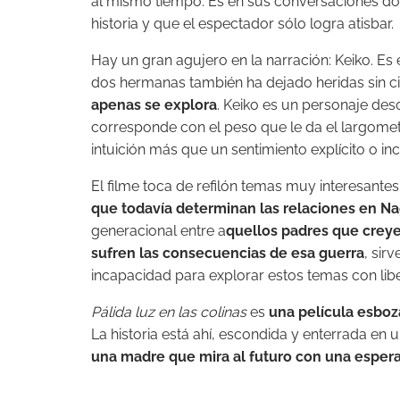
al mismo tiempo. Es en sus conversaciones dond
historia y que el espectador sólo logra atisbar.
Hay un gran agujero en la narración: Keiko. Es
dos hermanas también ha dejado heridas sin cica
apenas se explora
. Keiko es un personaje de
corresponde con el peso que le da el largome
intuición más que un sentimiento explícito o inc
El filme toca de refilón temas muy interesante
que todavía determinan las relaciones en N
generacional entre a
quellos padres que creye
sufren las consecuencias de esa guerra
, sir
incapacidad para explorar estos temas con libe
Pálida luz en las colinas
es
una película esbo
La historia está ahí, escondida y enterrada en 
una madre que mira al futuro con una espera