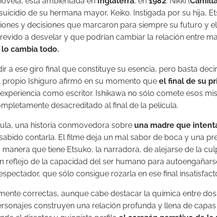
a novela, está ambientada en
Inglaterra
, en
1982
. Nikki (
Camilla
 suicidio de su hermana mayor, Keiko. Instigada por su hija,
iones y decisiones que marcaron para siempre su futuro y el
evido a desvelar y que podrían cambiar la relación entre mad
 lo cambia todo.
ludir a ese giro final que constituye su esencia, pero basta dec
El propio Ishiguro afirmó en su momento que
el final de su 
inexperiencia como escritor. Ishikawa no sólo comete esos m
letamente desacreditado al final de la película.
lícula, una historia conmovedora sobre
una madre que intenta 
an sabido contarla. El filme deja un mal sabor de boca y una p
a manera que tiene Etsuko, la narradora, de alejarse de la c
n reflejo de la capacidad del ser humano para autoengañarse.
 espectador, que sólo consigue rozarla en ese final insatisfacto
mente correctas, aunque cabe destacar la química entre dos d
ersonajes construyen una relación profunda y llena de capas q