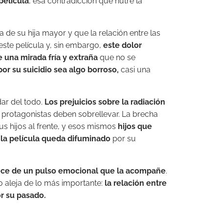
película
, esa contradicción que nutre la
de su hija mayor y que la relación entre las
este película y, sin embargo,
este dolor
 una mirada fría y extraña
que no se
or su suicidio sea algo borroso,
casi una
dar del todo.
Los prejuicios sobre la radiación
 protagonistas deben sobrellevar. La brecha
us hijos al frente, y esos mismos
hijos que
r la película queda difuminado
por su
ece de un pulso emocional que la acompañe
.
lo aleja de lo más importante:
la relación entre
r su pasado.