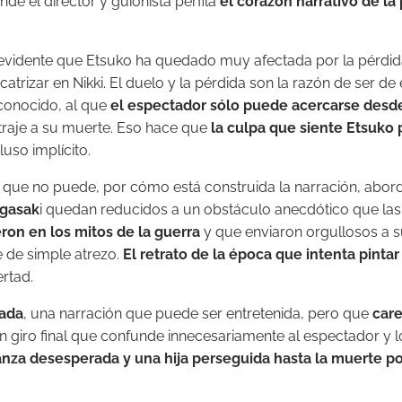
e el director y guionista perfila
el corazón narrativo de la 
 evidente que Etsuko ha quedado muy afectada por la pérdida 
trizar en Nikki. El duelo y la pérdida son la razón de ser de 
sconocido, al que
el espectador sólo puede acercarse desde
traje a su muerte. Eso hace que
la culpa que siente Etsuko p
luso implícito.
s que no puede, por cómo está construida la narración, abor
agasak
i quedan reducidos a un obstáculo anecdótico que las
ron en los mitos de la guerra
y que enviaron orgullosos a s
ve de simple atrezo.
El retrato de la época que intenta pinta
rtad.
zada
, una narración que puede ser entretenida, pero que
car
un giro final que confunde innecesariamente al espectador y 
nza desesperada y una hija perseguida hasta la muerte po