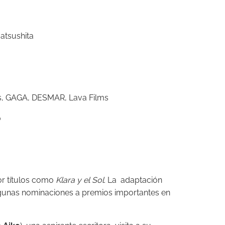
Matsushita
,
GAGA,
DESMAR,
Lava Films
0
or títulos como
Klara y el Sol
. La
adaptación
gunas nominaciones a premios importantes en