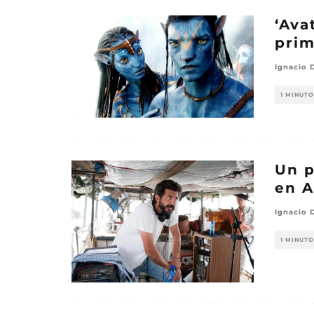
‘Ava
prim
Ignacio 
1 MINUTO
Un p
en A
Ignacio 
1 MINUTO