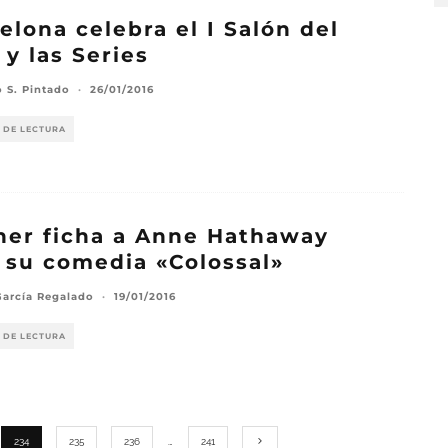
elona celebra el I Salón del
 y las Series
o S. Pintado
·
26/01/2016
 DE LECTURA
er ficha a Anne Hathaway
 su comedia «Colossal»
García Regalado
·
19/01/2016
 DE LECTURA
234
235
236
…
241