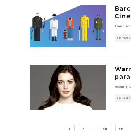
Barc
Cine
Francisc
1 MINUTO
Warn
para
Rosario 
1 MINUTO
1
…
232
233