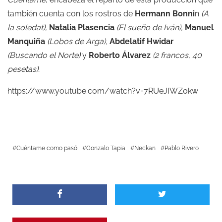
también cuenta con los rostros de
Hermann Bonni
n
(A
la soledat),
Natalia Plasencia
(El sueño de Iván),
Manuel
Manquiña
(Lobos de Arga),
Abdelatif Hwidar
(Buscando el Norte)
y
Roberto Álvarez
(2 francos, 40
pesetas).
https://www.youtube.com/watch?v=7RUeJIWZ0kw
Cuéntame como pasó
Gonzalo Tapia
Neckan
Pablo Rivero