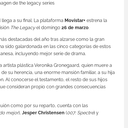
d llega a su final. La plataforma
Movistar+
estrena la
isión
The Legacy
el domingo
26 de marzo
.
ás destacadas del año tras alzarse como la gran
a sido galardonada en las cinco categorías de estos
 danesa, incluyendo mejor serie de drama.
da artista plástica Veronika Gronegaard, quien muere a
 de su herencia, una enorme mansión familiar, a su hija
. Al conocerse el testamento, el resto de sus hijos
 que consideran propio con grandes consecuencias
guión como por su reparto, cuenta con las
do mejor
),
Jesper Christensen
(
007: Spectre
) y