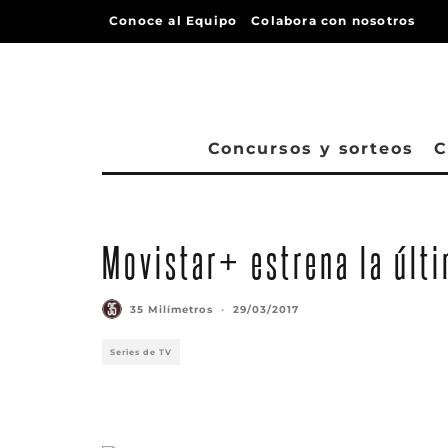
Conoce al Equipo
Colabora con nosotros
Concursos y sorteos
C
Movistar+ estrena la últi
35 Milímetros
·
29/03/2017
Series de TV