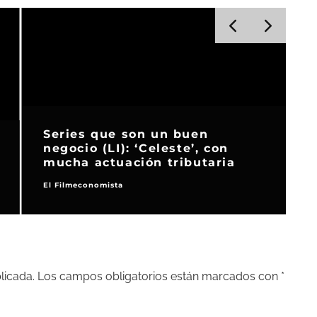
Series que son un buen
negocio (LI): ‘Celeste’, con
n
mucha actuación tributaria
El Filmeconomista
E
licada.
Los campos obligatorios están marcados con
*