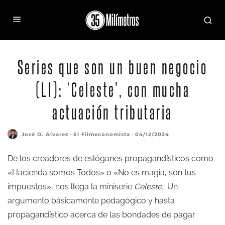
Series que son un buen negocio
(LI): ‘Celeste’, con mucha
actuación tributaria
José D. Álvarez
·
El Filmeconomista
·
04/12/2024
De los creadores de eslóganes propagandísticos como
«Hacienda somos Todos» o «No es magia, son tus
impuestos», nos llega la miniserie
Celeste.
Un
argumento básicamente pedagógico y hasta
propagandístico acerca de las bondades de pagar