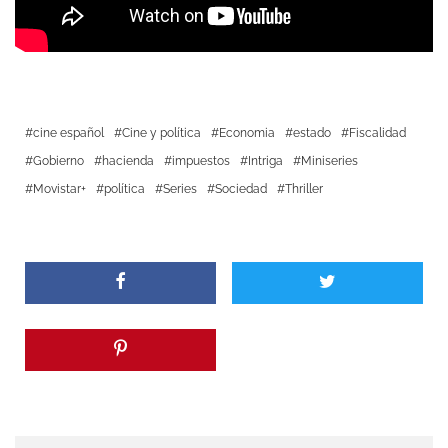
cine español
Cine y política
Economia
estado
Fiscalidad
Gobierno
hacienda
impuestos
Intriga
Miniseries
Movistar+
política
Series
Sociedad
Thriller